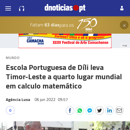
×
Faltam
63 dias
para os
PUB
MUNDO
Escola Portuguesa de Díli leva
Timor-Leste a quarto lugar mundial
em calculo matemático
Agência Lusa
06 jun 2022
09:57
0