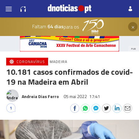
×
Faltam
64 dias
para os
PUB
CORONAVÍRUS
MADEIRA
10.181 casos confirmados de covid-
19 na Madeira em Abril
Andreia Dias Ferro
05 mai 2022
17:41
1