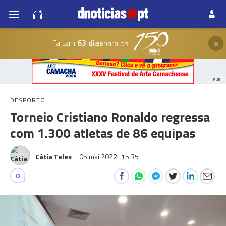
×
Faltam
63 dias
para os
PUB
DESPORTO
Torneio Cristiano Ronaldo regressa
com 1.300 atletas de 86 equipas
Cátia Teles
05 mai 2022
15:35
0