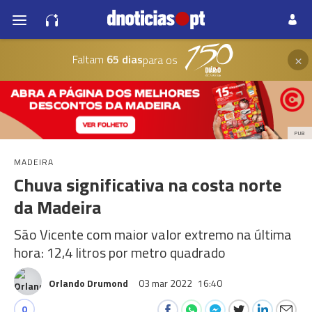
×
Faltam
65 dias
para os
PUB
MADEIRA
Chuva significativa na costa norte
da Madeira
São Vicente com maior valor extremo na última
hora: 12,4 litros por metro quadrado
Orlando Drumond
03 mar 2022
16:40
0