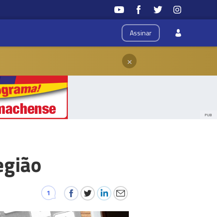
Assinar
×
PUB
egião
1