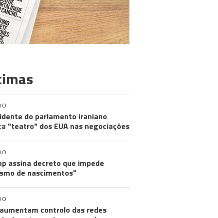
timas
DO
idente do parlamento iraniano
ica "teatro" dos EUA nas negociações
DO
p assina decreto que impede
ismo de nascimentos"
DO
aumentam controlo das redes