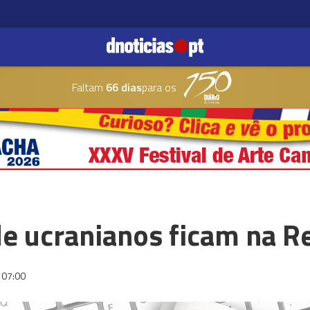
Faltam
66 dias
para os
de ucranianos ficam na R
07:00