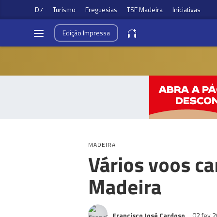
D7
Turismo
Freguesias
TSF Madeira
Iniciativas
Edição
Impressa
MADEIRA
Vários voos ca
Madeira
Francisco José Cardoso
02 fev 