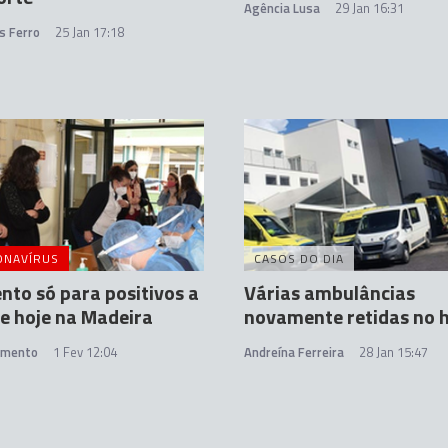
Agência Lusa
29 Jan 16:31
s Ferro
25 Jan 17:18
ONAVÍRUS
CASOS DO DIA
nto só para positivos a
Várias ambulâncias
de hoje na Madeira
novamente retidas no h
amento
1 Fev 12:04
Andreína Ferreira
28 Jan 15:47