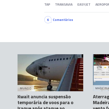
TAP
TRANSAVIA
EASYJET
AEROPOR
6
Comentários
MUNDO
MADEIR
Kwait anuncia suspensão
Aterrag
temporária de voos para o
Madeira
Iraque após ataque ao
vento f