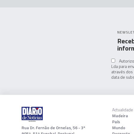
NEWSLE
Receb
infor
Autorizo
Lda para env
através dos 
data de subs
Actualidade
Madeira
País
Rua Dr. Fernão de Ornelas, 56 - 3º
Mundo
9054-514 Funchal, Portugal
Desporto