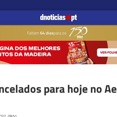
Faltam
64 dias
para os
ncelados para hoje no A
2022
08:51