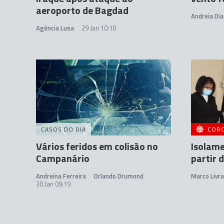
aeroporto de Bagdad
Andreia Dia
Agência Lusa
29 Jan 10:10
CASOS DO DIA
COR
Vários feridos em colisão no
Isolame
Campanário
partir 
Andreína Ferreira
Orlando Drumond
Marco Livr
30 Jan 09:19