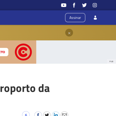
Assinar
×
PUB
eroporto da
6