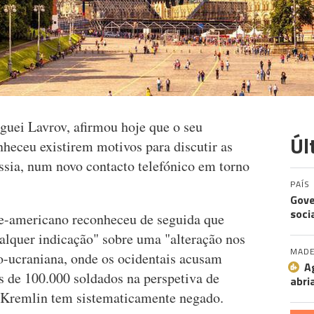
guei Lavrov, afirmou hoje que o seu
Úl
eceu existirem motivos para discutir as
ssia, num novo contacto telefónico em torno
PAÍS
Gove
soci
te-americano reconheceu de seguida que
alquer indicação" sobre uma "alteração nos
MADE
so-ucraniana, onde os ocidentais acusam
A
 de 100.000 soldados na perspetiva de
abri
o Kremlin tem sistematicamente negado.