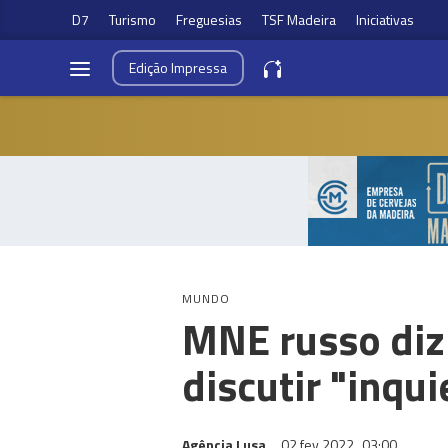
D7
Turismo
Freguesias
TSF Madeira
Iniciativas
Edição
Impressa
MUNDO
MNE russo diz
discutir "inqu
Agência Lusa
02 fev 2022
03:00