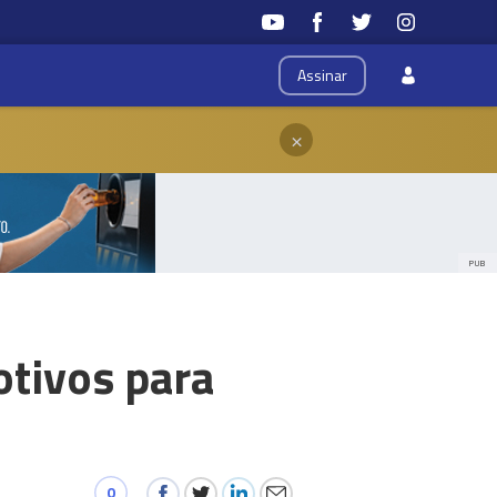
Assinar
×
PUB
tivos para
0