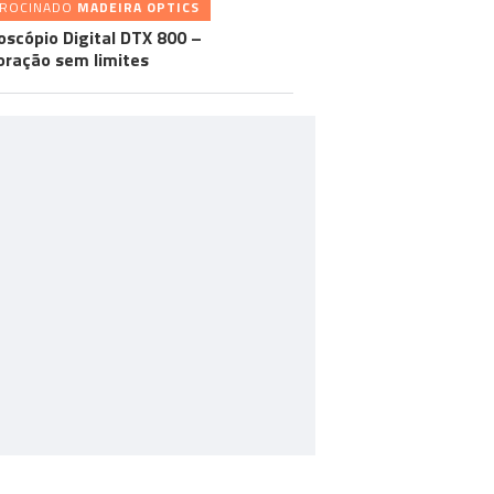
TROCINADO
MADEIRA OPTICS
oscópio Digital DTX 800 –
oração sem limites