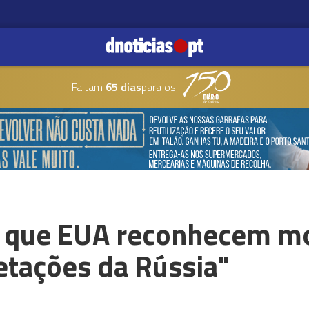
Faltam
65 dias
para os
 que EUA reconhecem mo
ietações da Rússia"