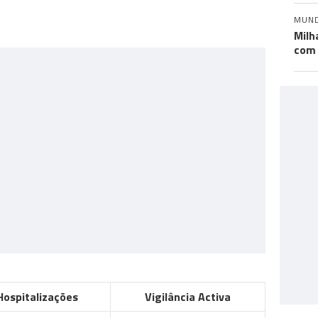
MUN
Milh
com 
Hospitalizações
Vigilância Activa