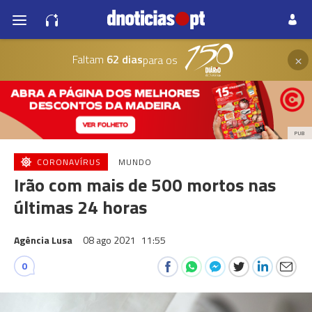
×
Faltam
62 dias
para os
PUB
CORONAVÍRUS
MUNDO
Irão com mais de 500 mortos nas
últimas 24 horas
Agência Lusa
08 ago 2021
11:55
0