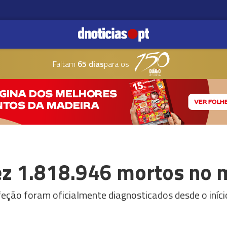
Faltam
65 dias
para os
ez 1.818.946 mortos no
feção foram oficialmente diagnosticados desde o iníci