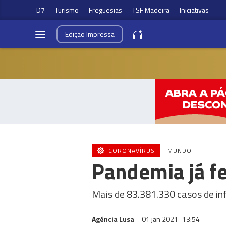
D7
Turismo
Freguesias
TSF Madeira
Iniciativas
Edição
Impressa
CORONAVÍRUS
MUNDO
Pandemia já f
Mais de 83.381.330 casos de in
Agéncia Lusa
01 jan 2021
13:54