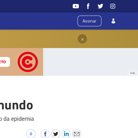
Assinar
×
PUB
 mundo
o da epidemia
0