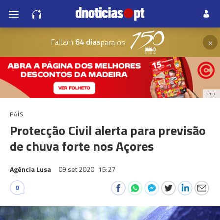
×
Faltam
64 dias
para os
PUB
PAÍS
Protecção Civil alerta para previsão
de chuva forte nos Açores
Agência Lusa
09 set 2020
15:27
0