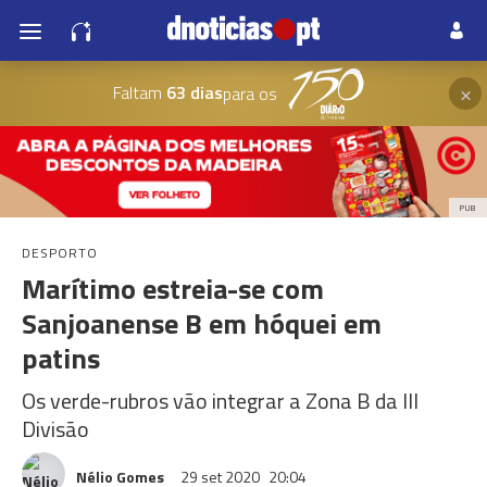
×
Faltam
63 dias
para os
PUB
DESPORTO
Marítimo estreia-se com
Sanjoanense B em hóquei em
patins
Os verde-rubros vão integrar a Zona B da III
Divisão
Nélio Gomes
29 set 2020
20:04