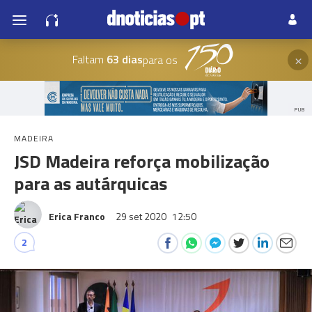
×
Faltam
63 dias
para os
PUB
MADEIRA
JSD Madeira reforça mobilização
para as autárquicas
Erica Franco
29 set 2020
12:50
2