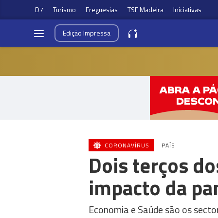
D7
Turismo
Freguesias
TSF Madeira
Iniciativas
Edição
Impressa
CORONAVÍRUS
PAÍS
Dois terços d
impacto da p
Economia e Saúde são os secto