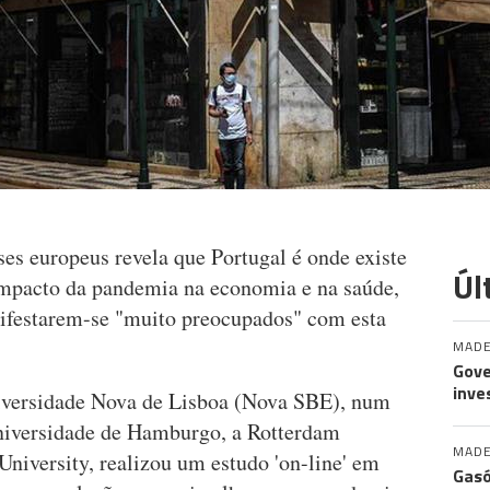
es europeus revela que Portugal é onde existe
Úl
mpacto da pandemia na economia e na saúde,
festarem-se "muito preocupados" com esta
MADE
Gove
inve
iversidade Nova de Lisboa (Nova SBE), num
niversidade de Hamburgo, a Rotterdam
MADE
niversity, realizou um estudo 'on-line' em
Gasó