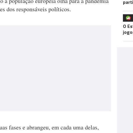
mo a população europeia olha para a pandemia
part
es dos responsáveis políticos.
O Es
jogo
duas fases e abrangeu, em cada uma delas,