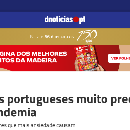
Faltam
66 dias
para os
os portugueses muito pr
andemia
res que mais ansiedade causam