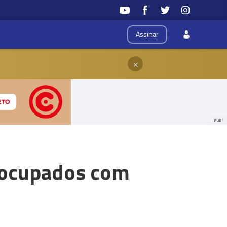
Assinar
×
PUB
eocupados com