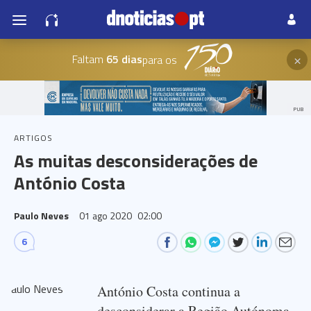
×
Faltam
65 dias
para os
PUB
ARTIGOS
As muitas desconsiderações de
António Costa
Paulo Neves
01 ago 2020
02:00
6
António Costa continua a
desconsiderar a Região Autónoma