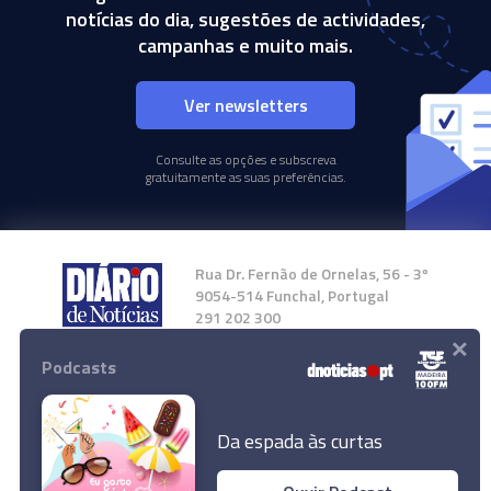
notícias do dia, sugestões de actividades,
campanhas e muito mais.
Ver newsletters
Consulte as opções e subscreva
gratuitamente as suas preferências.
Rua Dr. Fernão de Ornelas, 56 - 3º
9054-514 Funchal, Portugal
291 202 300
×
Podcasts
Instale a nossa App
Da espada às curtas