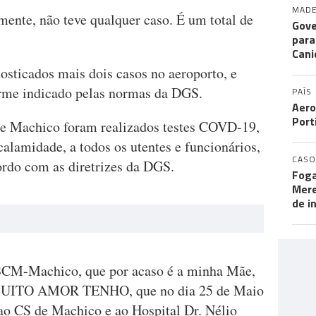
MADE
mente, não teve qualquer caso. É um total de
Gove
para
Cani
osticados mais dois casos no aeroporto, e
rme indicado pelas normas da DGS.
PAÍS
Aero
Port
de Machico foram realizados testes COVD-19,
alamidade, a todos os utentes e funcionários,
CASO
rdo com as diretrizes da DGS.
Foga
Mere
de i
SCM-Machico, que por acaso é a minha Mãe,
UITO AMOR TENHO, que no dia 25 de Maio
 ao CS de Machico e ao Hospital Dr. Nélio