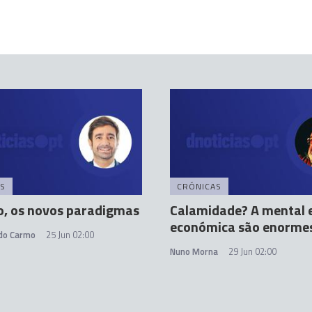
S
CRÓNICAS
o, os novos paradigmas
Calamidade? A mental 
económica são enorme
 do Carmo
25 Jun 02:00
Nuno Morna
29 Jun 02:00