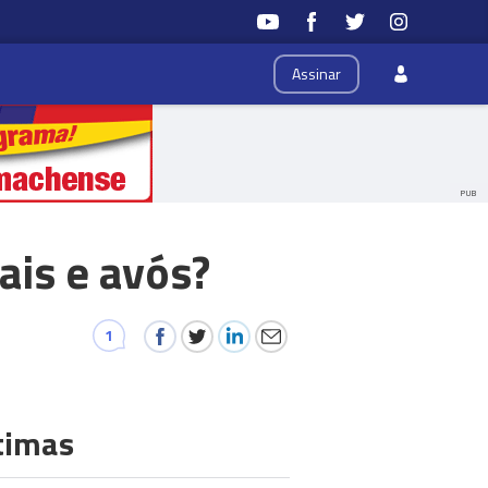
Assinar
PUB
ais e avós?
1
timas