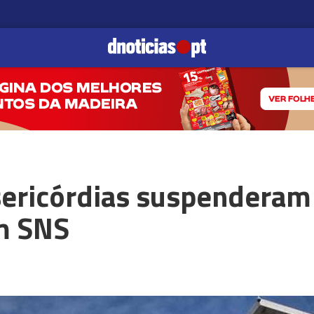
sericórdias suspenderam
m SNS