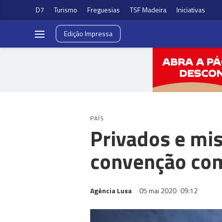
D7
Turismo
Freguesias
TSF Madeira
Iniciativas
Edição
Impressa
PAÍS
Privados e mi
convenção co
Agência Lusa
05 mai 2020
09:12