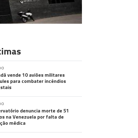
timas
DO
dá vende 10 aviões militares
ules para combater incêndios
estais
DO
rvatório denuncia morte de 51
os na Venezuela por falta de
ção médica