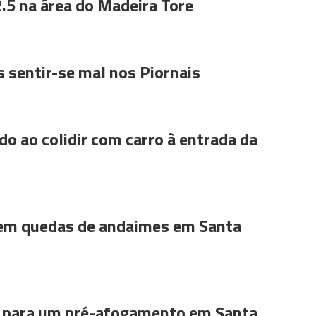
.5 na área do Madeira Tore
 sentir-se mal nos Piornais
do ao colidir com carro à entrada da
 em quedas de andaimes em Santa
para um pré-afogamento em Santa