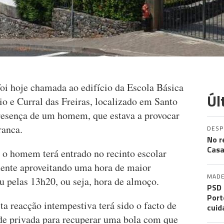
foi hoje chamada ao edifício da Escola Básica
Úl
o e Curral das Freiras, localizado em Santo
resença de um homem, que estava a provocar
ranca.
DES
No r
Casa
o homem terá entrado no recinto escolar
mente aproveitando uma hora de maior
MADE
u pelas 13h20, ou seja, hora de almoço.
PSD 
Port
ta reacção intempestiva terá sido o facto de
cuid
de privada para recuperar uma bola com que