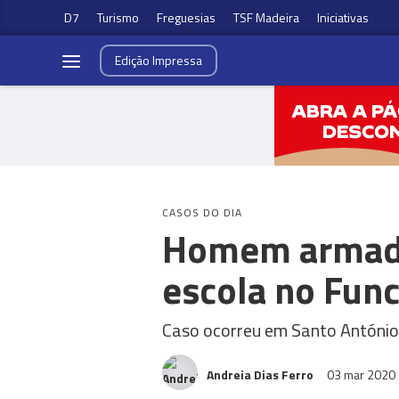
D7
Turismo
Freguesias
TSF Madeira
Iniciativas
Edição
Impressa
CASOS DO DIA
Homem armado
escola no Func
Caso ocorreu em Santo António,
Andreia Dias Ferro
03 mar 2020