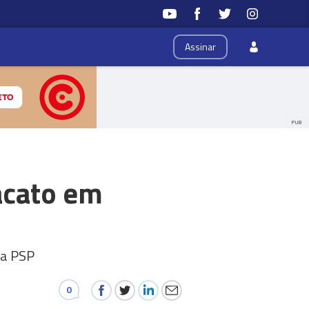
Assinar
PUB
acato em
da PSP
0