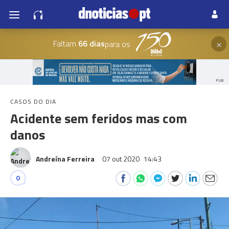
×
Faltam
66 dias
para os
PUB
CASOS DO DIA
Acidente sem feridos mas com
danos
Andreína Ferreira
07 out 2020
14:43
0