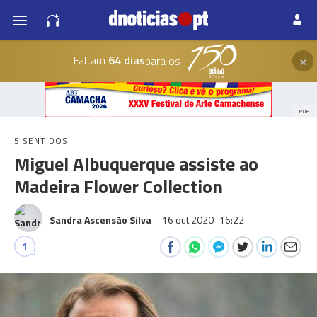
×
Faltam
64 dias
para os
PUB
5 SENTIDOS
Miguel Albuquerque assiste ao
Madeira Flower Collection
Sandra Ascensão Silva
16 out 2020
16:22
1